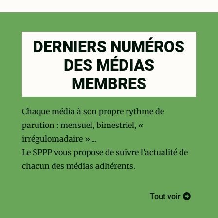
DERNIERS NUMÉROS
DES MÉDIAS
MEMBRES
Chaque média à son propre rythme de
parution : mensuel, bimestriel, «
irrégulomadaire »....
Le SPPP vous propose de suivre l’actualité de
chacun des médias adhérents.
Tout voir