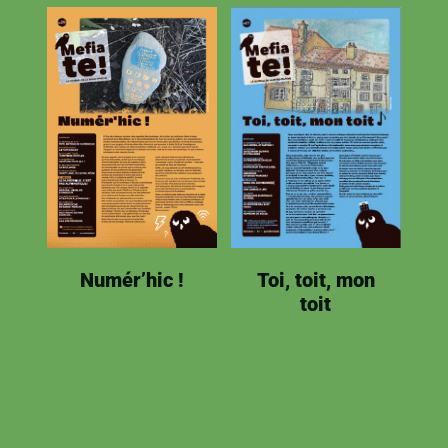
e·
s,
…
D
Toi, toit, mon
Numér’hic !
e
toit
l
s