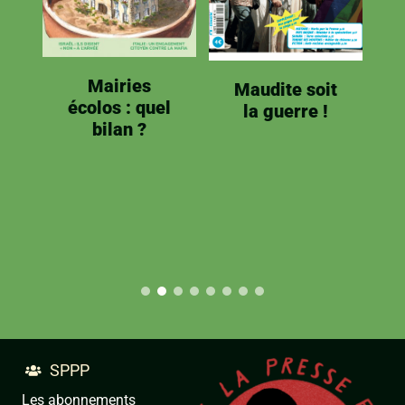
de
Mairies
Maudite soit
écolos : quel
la guerre !
bilan ?
SPPP

Les abonnements