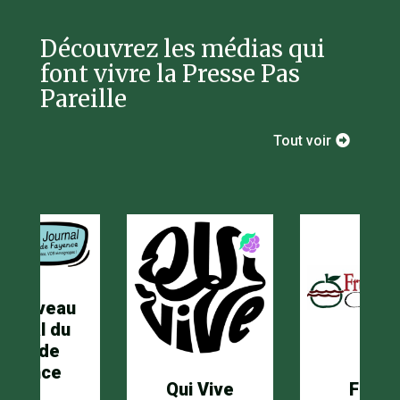
Découvrez les médias qui
font vivre la Presse Pas
Pareille
Tout voir
 Nouveau
ournal du
Pays de
Fayence
Qui Vive
Fruits